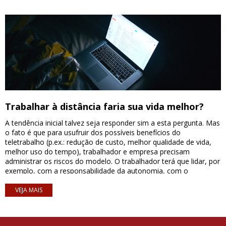
processos seletivos que conduzimos deparamo-nos com uma
oferta muito restrita de profissionais prontos para a função, a
maioria deles atuando em agências ou em indústrias do mercado
B2C, o que determina a necessidade da geração de profissionais.
Segundo as respostas que obtivemos, é forte a tendência da
internalização da área, seja total ou parcial. Os profissionais da
área opinam que aqueles oriundos de carreira em marketing e
conhecedores dos recursos da tecnologia " web " tem melhor
capacitação para conduzir o " start-up " da área, contudo, a
maioria deles acredita que a carreira do profissional de web
marketing é limitada dentro das organizações (excetuando-se
Trabalhar à distância faria sua vida melhor?
agências), um desafio de atratividade da função.
A tendência inicial talvez seja responder sim a esta pergunta. Mas
o fato é que para usufruir dos possíveis benefícios do
teletrabalho (p.ex.: redução de custo, melhor qualidade de vida,
melhor uso do tempo), trabalhador e empresa precisam
administrar os riscos do modelo. O trabalhador terá que lidar, por
exemplo, com a responsabilidade da autonomia, com o
isolamento, com a disciplina para bom uso do tempo. Já a
empresa, com a necessidade de possuir sistemas de
VEJA MAIS
comunicação e infraestrutura que garantam o modelo, leis
trabalhistas, o preparo dos seus líderes para exercer supervisão
remota, o risco de isolamento dos trabalhadores, questões de