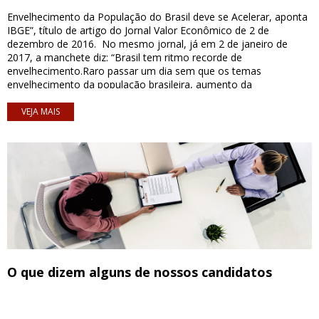
Envelhecimento da População do Brasil deve se Acelerar, aponta
IBGE”, título de artigo do Jornal Valor Econômico de 2 de
dezembro de 2016. No mesmo jornal, já em 2 de janeiro de
2017, a manchete diz: “Brasil tem ritmo recorde de
envelhecimento.Raro passar um dia sem que os temas
envelhecimento da população brasileira, aumento da
longevidade, reforma da previdência social venham à baila.
Segundo dados do IBGE, em 2030 teremos mais pessoas de 60
VEJA MAIS
anos ou mais que crianças de até 14 anos. Em 2055, a
participação de idosos na população total do país será maior que
a de crianças e jovens com até 29 anos. Seremos um país de
idosos logo mais e a mudança do perfil populacional trará
consequências para o mercado de trabalho. Com longevidade
incrementada pelos recursos da medicina, num país em que
poucos terão uma previdência complementar, as pessoas
optarão por se manter ativas no mercado de trabalho e gerar
renda por mais tempo. Do lado das pessoas é mister pensar o
longo prazo, evitar a obsolescência, desenvolver novas
competências, ter o que oferecer ao mercado e ser flexível para
O que dizem alguns de nossos candidatos
aceitar modelos de remuneração diversos. Do lado das
empresas o conceito de diversidade urge incluir também nosso
prazo de validade. Afinal, quem dita quando ele vence? Com
sorte, eu e você faremos parte das estatísticas de